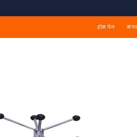
होम पेज
कंपन