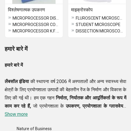
विश्लेषणात्मक उपकरण
माइक्रोस्कोप
MICROPROCESSOR DISSOLVED OXYGEN METER
FLUROSCENT MICROSCOPES
MICROPROCESSOR CONDUCTIVITY/TDS METER
STUDENT MICROSCOPE
MICROPROCESSOR K.F. MOISTURE TITRATOR
DISSECTION MICROSCOPE (ENTOMOLOGICAL)
हमारे बारे में
हमारे बारे में
लैबसॉल इंडिया
की स्थापना वर्ष 2006 में अस्पतालों और अन्य स्वास्थ्य सेवा
क्षेत्रों के लिए प्रयोगशाला उत्पादों की बेहतरीन रेंज के निर्माण और विकास के
लिए की गई थी। हम एक गहन
निर्माता, निर्यातक और आपूर्तिकर्ता के रूप में
काम कर रहे हैं,
जो प्रयोगशाला के
उपकरण, प्रयोगशाला के ग्लासवेयर,
टैबलेट बनाने की मशीन, हीटिंग मेंटल, बोतल भरने की मशीन
Show more
की व्यापक रेंज
में काम कर रहे हैं। प्रस्तावित उत्पाद अंतर्राष्ट्रीय गुणवत्ता मानकों के
Nature of Business
अनुपालन में बनाए गए हैं। चिकनी किनारों, घर्षण प्रतिरोध और उत्कृष्ट