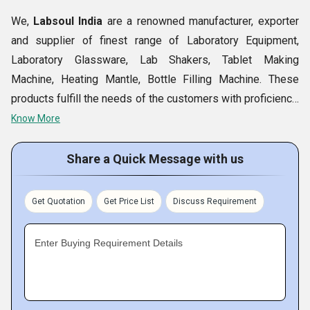
We,
Labsoul India
are a renowned manufacturer, exporter
and supplier of finest range of Laboratory Equipment,
Laboratory Glassware, Lab Shakers, Tablet Making
Machine, Heating Mantle, Bottle Filling Machine. These
products fulfill the needs of the customers with proficiency.
It is fabricated with high grade of raw material, which is
Know More
procured from reliable sources. The range is installed in
various hospital, medical sectors and institutes. It is
Share a Quick Message with us
acclaimed for its vital features such as accuracy in
installation, corrosion resistant, easy to maintain, elegant
Get Quotation
Get Price List
Discuss Requirement
design, high durability, high tensile strength and longer life.
Enter Buying Requirement Details
Key Facts-