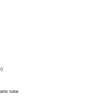
y)
astic tube