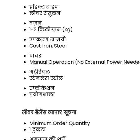
प्रॉडक्ट टाइप
लीवर संतुलन
वज़न
1-2 किलोग्राम (kg)
उपकरण सामग्री
Cast Iron, Steel
पावर
Manual Operation (No External Power Neede
मटेरियल
स्टेनलेस स्टील
एप्लीकेशन
प्रयोगशाला
लीवर बैलेंस व्यापार सूचना
Minimum Order Quantity
1 टुकड़ा
भुगतान की शर्तें