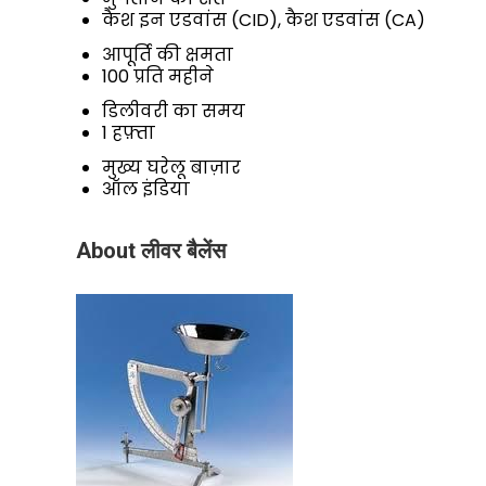
कैश इन एडवांस (CID), कैश एडवांस (CA)
आपूर्ति की क्षमता
100 प्रति महीने
डिलीवरी का समय
1 हफ़्ता
मुख्य घरेलू बाज़ार
ऑल इंडिया
About लीवर बैलेंस